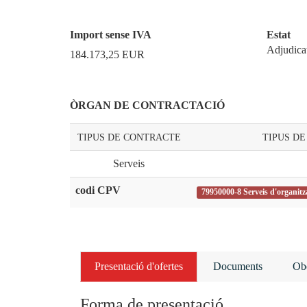
Import sense IVA
Estat
Adjudica
184.173,25
EUR
ÒRGAN DE CONTRACTACIÓ
TIPUS DE CONTRACTE
TIPUS D
Serveis
codi CPV
79950000-8 Serveis d'organitza
Presentació d'ofertes
Documents
Obe
Forma de presentació