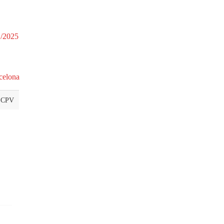
./2025
rcelona
 CPV