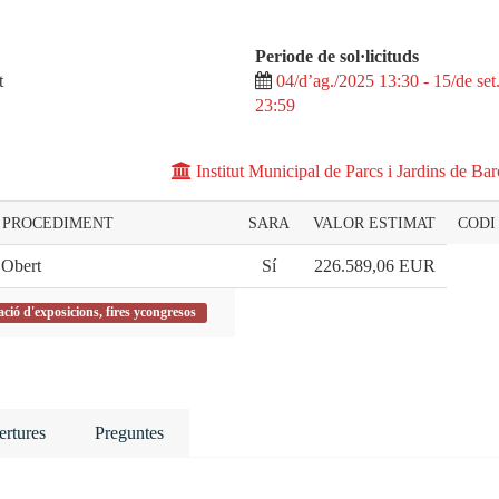
Periode de sol·licituds
t
04/d’ag./2025 13:30 - 15/de set
23:59
Institut Municipal de Parcs i Jardins de Ba
E PROCEDIMENT
SARA
VALOR ESTIMAT
CODI
Obert
Sí
226.589,06
EUR
ció d'exposicions, fires ycongresos
rtures
Preguntes