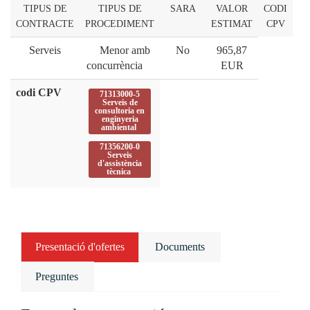
TIPUS DE
TIPUS DE
SARA
VALOR
CODI
CONTRACTE
PROCEDIMENT
ESTIMAT
CPV
Serveis
Menor amb
No
965,87
concurrència
EUR
codi CPV
71313000-5
Serveis de
consultoria en
enginyeria
ambiental
71356200-0
Serveis
d'assistència
tècnica
Presentació d'ofertes
Documents
Preguntes