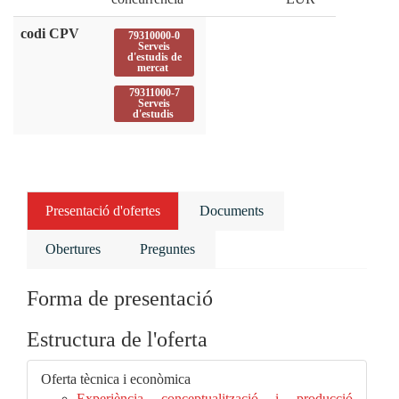
codi CPV
79310000-0
Serveis
d'estudis de
mercat
79311000-7
Serveis
d'estudis
Presentació d'ofertes
Documents
Obertures
Preguntes
Forma de presentació
Estructura de l'oferta
Oferta tècnica i econòmica
Experiència conceptualització i producció