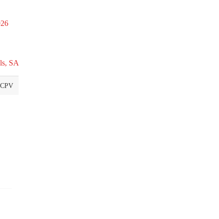
026
ls, SA
 CPV