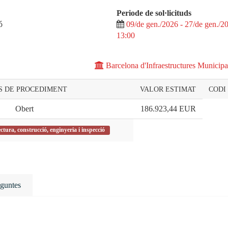
Periode de sol·licituds
ó
09/de gen./2026 - 27/de gen./2
13:00
Barcelona d'Infraestructures Municipa
S DE PROCEDIMENT
VALOR ESTIMAT
CODI
Obert
186.923,44
EUR
ctura, construcció, enginyeria i inspecció
guntes