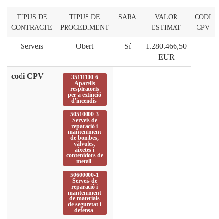
TIPUS DE
TIPUS DE
SARA
VALOR
CODI
CONTRACTE
PROCEDIMENT
ESTIMAT
CPV
Serveis
Obert
Sí
1.280.466,50
EUR
codi CPV
35111100-6
Aparells
respiratoris
per a extinció
d'incendis
50510000-3
Serveis de
reparació i
manteniment
de bombes,
vàlvules,
aixetes i
contenidors de
metall
50600000-1
Serveis de
reparació i
manteniment
de materials
de seguretat i
defensa