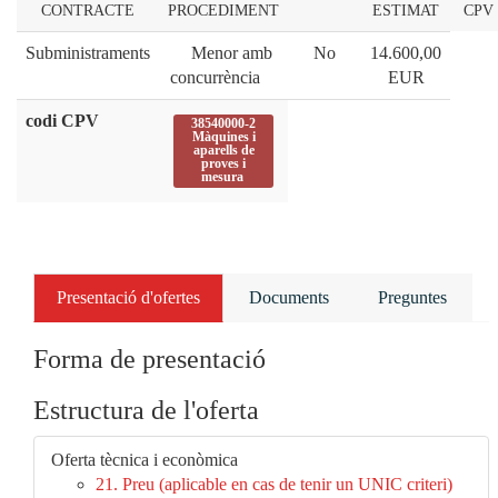
CONTRACTE
PROCEDIMENT
ESTIMAT
CPV
Subministraments
Menor amb
No
14.600,00
concurrència
EUR
codi CPV
38540000-2
Màquines i
aparells de
proves i
mesura
Presentació d'ofertes
Documents
Preguntes
Forma de presentació
Estructura de l'oferta
Oferta tècnica i econòmica
21. Preu (aplicable en cas de tenir un UNIC criteri)