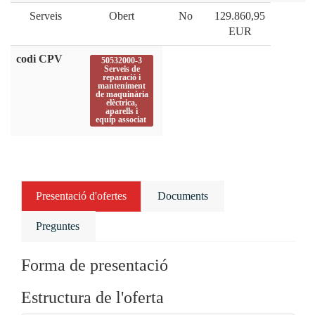
Serveis
Obert
No
129.860,95
EUR
codi CPV
50532000-3
Serveis de
reparació i
manteniment
de maquinària
elèctrica,
aparells i
equip associat
Presentació d'ofertes
Documents
Preguntes
Forma de presentació
Estructura de l'oferta