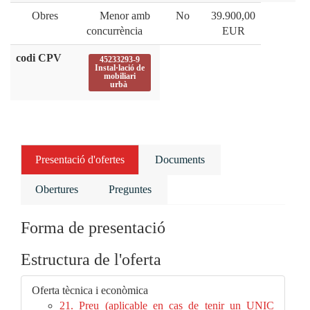
Obres
Menor amb
No
39.900,00
concurrència
EUR
codi CPV
45233293-9
Instal·lació de
mobiliari
urbà
Presentació d'ofertes
Documents
Obertures
Preguntes
Forma de presentació
Estructura de l'oferta
Oferta tècnica i econòmica
21. Preu (aplicable en cas de tenir un UNIC