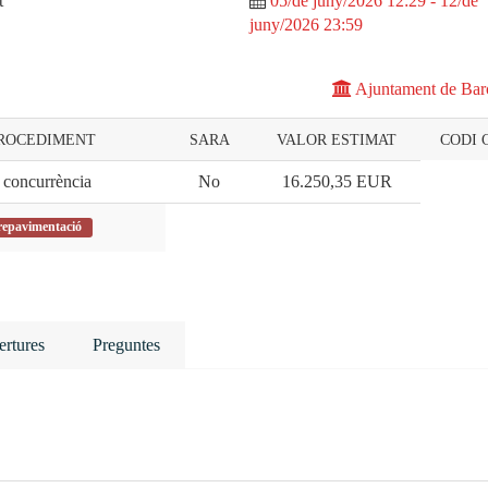
t
05/de juny/2026 12:29 - 12/de
juny/2026 23:59
Ajuntament de Bar
PROCEDIMENT
SARA
VALOR ESTIMAT
CODI 
concurrència
No
16.250,35
EUR
 repavimentació
rtures
Preguntes