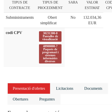
TIPUS DE
TIPUS DE
SARA
VALOR
COD
CONTRACTE
PROCEDIMENT
ESTIMAT
CP
Subministraments
Obert
No
132.034,36
simplificat
EUR
codi CPV
30231300-0
Pantalles de
visualització
48900000-7
Paquets de
programari i
sistemes
informàtics
diversos
Presentació d'ofertes
Licitacions
Documents
Obertures
Preguntes