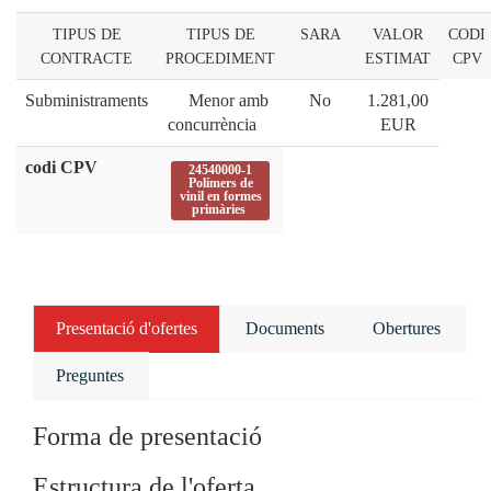
TIPUS DE
TIPUS DE
SARA
VALOR
CODI
CONTRACTE
PROCEDIMENT
ESTIMAT
CPV
Subministraments
Menor amb
No
1.281,00
concurrència
EUR
codi CPV
24540000-1
Polímers de
vinil en formes
primàries
Presentació d'ofertes
Documents
Obertures
Preguntes
Forma de presentació
Estructura de l'oferta