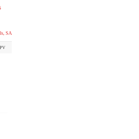
6
ls, SA
CPV