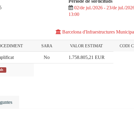
Periode de sol·licituds
ó
02/de jul./2026 - 23/de jul./202
13:00
Barcelona d'Infraestructures Municipa
ROCEDIMENT
SARA
VALOR ESTIMAT
CODI 
plificat
No
1.758.805,21
EUR
als
guntes