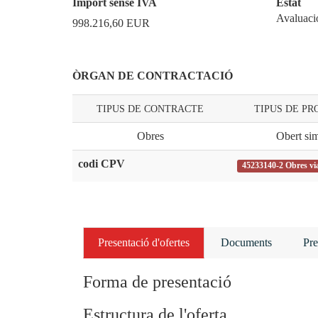
Import sense IVA
Estat
Avaluaci
998.216,60
EUR
ÒRGAN DE CONTRACTACIÓ
TIPUS DE CONTRACTE
TIPUS DE P
Obres
Obert sim
codi CPV
45233140-2 Obres vi
Presentació d'ofertes
Documents
Pre
Forma de presentació
Estructura de l'oferta