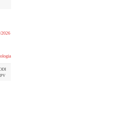
./2026
ologia
ODI
CPV