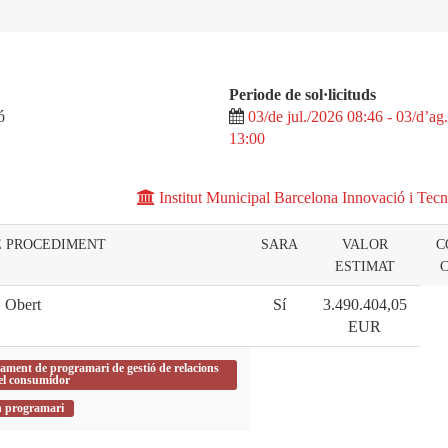
Periode de sol·licituds
ó
03/de jul./2026 08:46 - 03/d’ag
13:00
Institut Municipal Barcelona Innovació i Tecn
E PROCEDIMENT
SARA
VALOR
C
ESTIMAT
Obert
Sí
3.490.404,05
EUR
ament de programari de gestió de relacions
el consumidor
en programari