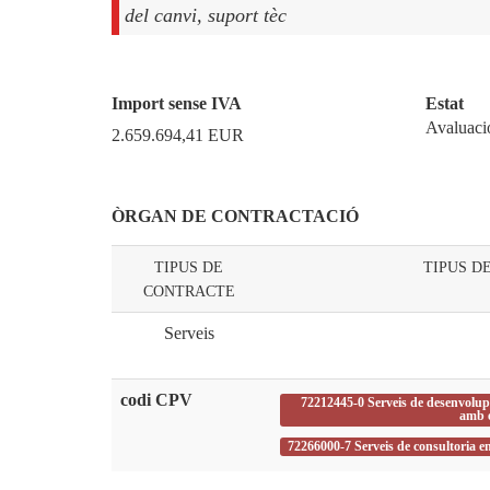
del canvi, suport tèc
Import sense IVA
Estat
Avaluaci
2.659.694,41
EUR
ÒRGAN DE CONTRACTACIÓ
TIPUS DE
TIPUS D
CONTRACTE
Serveis
codi CPV
72212445-0 Serveis de desenvolup
amb 
72266000-7 Serveis de consultoria 