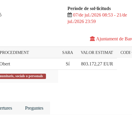
Periode de sol·licituds
ó
07/de jul./2026 08:53 - 21/de
jul./2026 23:59
Ajuntament de Bar
 PROCEDIMENT
SARA
VALOR ESTIMAT
CODI
Obert
Sí
803.172,27
EUR
munitaris, socials o personals
rtures
Preguntes