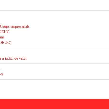
 Grups empresarials
l DEUC
ans
 (DEUC)
 a judici de valor.
s
ics