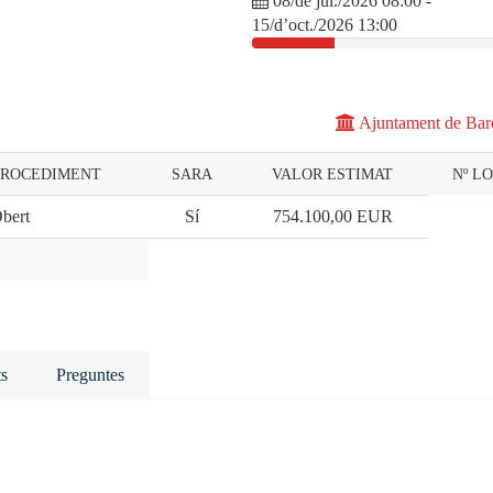
08/de jul./2026 08:00 -
15/d’oct./2026 13:00
Ajuntament de Bar
 PROCEDIMENT
SARA
VALOR ESTIMAT
Nº L
bert
Sí
754.100,00
EUR
s
Preguntes