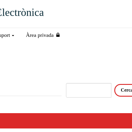
Electrònica
uport
Àrea privada