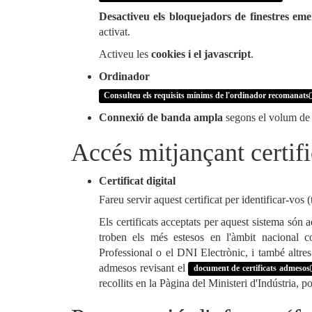
Desactiveu els bloquejadors de finestres em
activat.
Activeu les
cookies i el javascript
.
Ordinador
Consulteu els requisits mínims de l'ordinador recomanats
Connexió de banda ampla
segons el volum de 
Accés mitjançant certifi
Certificat digital
Fareu servir aquest certificat per identificar-vos 
Els certificats acceptats per aquest sistema són 
troben els més estesos en l'àmbit nacional
Professional o el DNI Electrònic, i també altres 
admesos revisant el
document de certificats admesos
recollits en la Pàgina del Ministeri d'Indústria, 