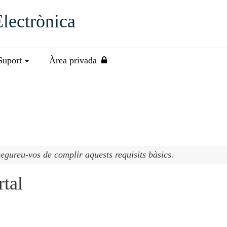
Electrònica
Suport
Àrea privada
segureu-vos de complir aquests requisits bàsics.
rtal