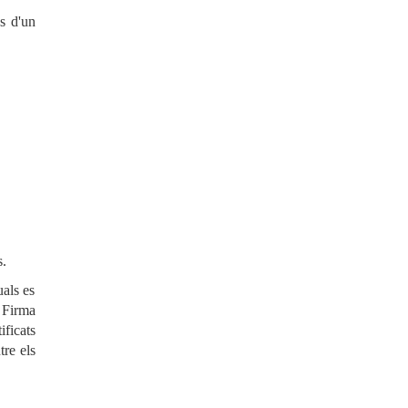
s d'un
s.
uals es
 Firma
ificats
tre els