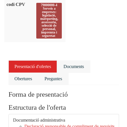
codi CPV
79000000-4
Serveis a
empreses:
legislació,
màrqueting,
assessoria,
selecció de
personal,
impremta i
seguretat
Presentació d'ofertes
Documents
Obertures
Preguntes
Forma de presentació
Estructura de l'oferta
Documentació administrativa
Declaració responsable de compliment de requisits