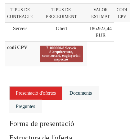
TIPUS DE
TIPUS DE
VALOR
CODI
CONTRACTE
PROCEDIMENT
ESTIMAT
CPV
Serveis
Obert
186.923,44
EUR
codi CPV
71000000-8 Serveis
d'arquitectura,
construcció, enginyeria i
inspecció
Presentació d'ofertes
Documents
Preguntes
Forma de presentació
Estructura de l'oferta