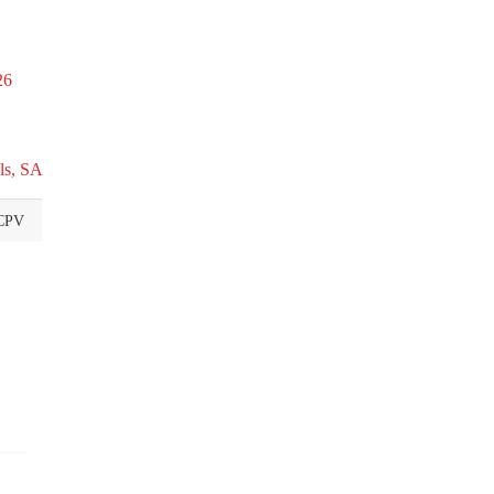
26
ls, SA
CPV