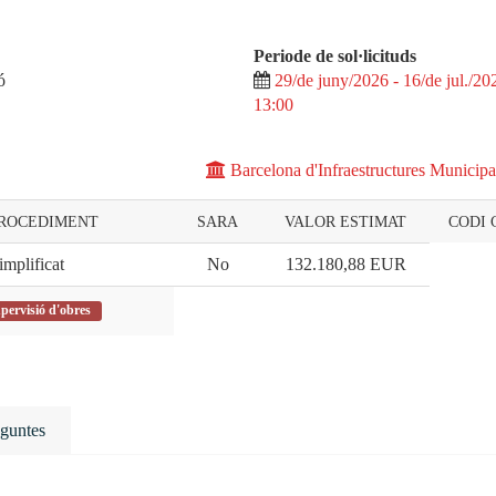
Periode de sol·licituds
ó
29/de juny/2026 - 16/de jul./20
13:00
Barcelona d'Infraestructures Municipa
PROCEDIMENT
SARA
VALOR ESTIMAT
CODI 
implificat
No
132.180,88
EUR
upervisió d'obres
guntes