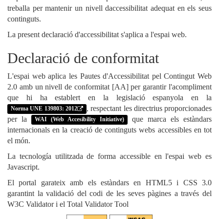
treballa per mantenir un nivell daccessibilitat adequat en els seus
continguts.
La present declaració d'accessibilitat s'aplica a l'espai web.
Declaració de conformitat
L'espai web aplica les Pautes d'Accessibilitat pel Contingut Web
2.0 amb un nivell de conformitat [AA] per garantir l'acompliment
que hi ha establert en la legislació espanyola en la
, respectant les directrius proporcionades
Norma UNE 139803: 2012
per la
que marca els estàndars
WAI (Web Accesibility Initiative)
internacionals en la creació de continguts webs accessibles en tot
el món.
La tecnología utilitzada de forma accessible en l'espai web es
Javascript.
El portal garateix amb els estàndars en HTML5 i CSS 3.0
garantint la validació del codi de les seves pàgines a través del
W3C Validator i el Total Validator Tool