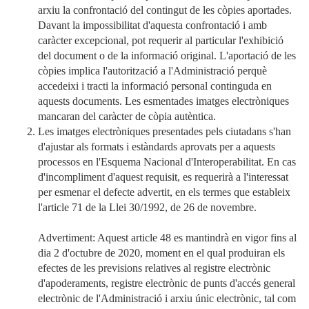
arxiu la confrontació del contingut de les còpies aportades.
Davant la impossibilitat d'aquesta confrontació i amb
caràcter excepcional, pot requerir al particular l'exhibició
del document o de la informació original. L'aportació de les
còpies implica l'autorització a l'Administració perquè
accedeixi i tracti la informació personal continguda en
aquests documents. Les esmentades imatges electròniques
mancaran del caràcter de còpia autèntica.
Les imatges electròniques presentades pels ciutadans s'han
d'ajustar als formats i estàndards aprovats per a aquests
processos en l'Esquema Nacional d'Interoperabilitat. En cas
d'incompliment d'aquest requisit, es requerirà a l'interessat
per esmenar el defecte advertit, en els termes que estableix
l'article 71 de la Llei 30/1992, de 26 de novembre.
Advertiment: Aquest article 48 es mantindrà en vigor fins al
dia 2 d'octubre de 2020, moment en el qual produiran els
efectes de les previsions relatives al registre electrònic
d'apoderaments, registre electrònic de punts d'accés general
electrònic de l'Administració i arxiu únic electrònic, tal com