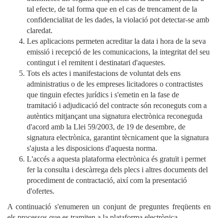
tal efecte, de tal forma que en el cas de trencament de la
confidencialitat de les dades, la violació pot detectar-se amb
claredat.
Les aplicacions permeten acreditar la data i hora de la seva
emissió i recepció de les comunicacions, la integritat del seu
contingut i el remitent i destinatari d'aquestes.
Tots els actes i manifestacions de voluntat dels ens
administratius o de les empreses licitadores o contractistes
que tinguin efectes jurídics i s'emetin en la fase de
tramitació i adjudicació del contracte són reconeguts com a
autèntics mitjançant una signatura electrònica reconeguda
d'acord amb la Llei 59/2003, de 19 de desembre, de
signatura electrònica, garantint tècnicament que la signatura
s'ajusta a les disposicions d'aquesta norma.
L'accés a aquesta plataforma electrònica és gratuït i permet
fer la consulta i descàrrega dels plecs i altres documents del
procediment de contractació, així com la presentació
d'ofertes.
A continuació s'enumeren un conjunt de preguntes freqüents en
els processos que es tramiten a la plataforma electrònica.