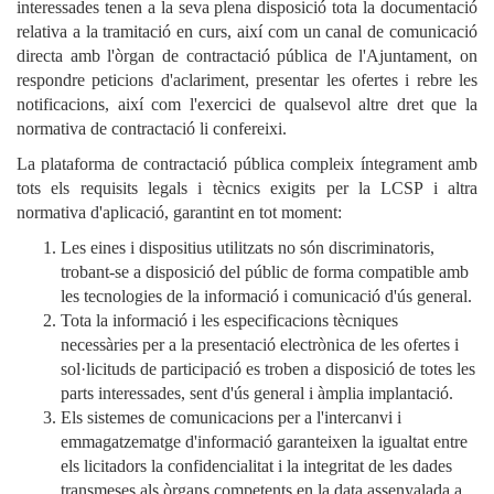
interessades tenen a la seva plena disposició tota la documentació
relativa a la tramitació en curs, així com un canal de comunicació
directa amb l'òrgan de contractació pública de l'Ajuntament, on
respondre peticions d'aclariment, presentar les ofertes i rebre les
notificacions, així com l'exercici de qualsevol altre dret que la
normativa de contractació li confereixi.
La plataforma de contractació pública compleix íntegrament amb
tots els requisits legals i tècnics exigits per la LCSP i altra
normativa d'aplicació, garantint en tot moment:
Les eines i dispositius utilitzats no són discriminatoris,
trobant-se a disposició del públic de forma compatible amb
les tecnologies de la informació i comunicació d'ús general.
Tota la informació i les especificacions tècniques
necessàries per a la presentació electrònica de les ofertes i
sol·licituds de participació es troben a disposició de totes les
parts interessades, sent d'ús general i àmplia implantació.
Els sistemes de comunicacions per a l'intercanvi i
emmagatzematge d'informació garanteixen la igualtat entre
els licitadors la confidencialitat i la integritat de les dades
transmeses als òrgans competents en la data assenyalada a