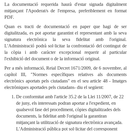
La documentació requerida haurà d'estar signada digitalment
mitjançant l'Apoderat/s de l'empresa, preferiblement en format
PDF.
Quan es tracti de documentació en paper que hagi de ser
digitalitzada, es pot aportar garantint el representant amb la seva
signatura electrònica la seva fidelitat amb l'original.
L'Administració podrà sol·licitar la confrontació del contingut de
la còpia i amb caràcter excepcional requerir al particular
l'exhibició del document o de la informació original.
Per a més informació, Reial Decret 1671/2009, de 6 novembre, al
capítol III, "Normes específiques relatives als documents
electrònics aportats pels ciutadans" en el seu article 48 - Imatges
electròniques aportades pels ciutadans- diu el següent:
De conformitat amb l'article 35.2 de la Llei 11/2007, de 22
de juny, els interessats podran aportar a l'expedient, en
qualsevol fase del procediment, còpies digitalitzades dels
documents, la fidelitat amb l'original la garantiran
mitjançant la utilització de signatura electrònica avançada.
L'Administració pública pot sol·licitar del corresponent