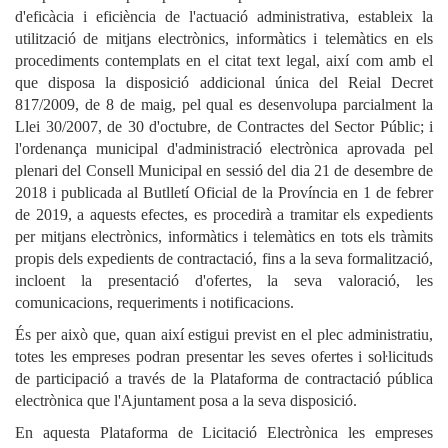
d'eficàcia i eficiència de l'actuació administrativa, estableix la
utilització de mitjans electrònics, informàtics i telemàtics en els
procediments contemplats en el citat text legal, així com amb el
que disposa la disposició addicional única del Reial Decret
817/2009, de 8 de maig, pel qual es desenvolupa parcialment la
Llei 30/2007, de 30 d'octubre, de Contractes del Sector Públic; i
l'ordenança municipal d'administració electrònica aprovada pel
plenari del Consell Municipal en sessió del dia 21 de desembre de
2018 i publicada al Butlletí Oficial de la Província en 1 de febrer
de 2019, a aquests efectes, es procedirà a tramitar els expedients
per mitjans electrònics, informàtics i telemàtics en tots els tràmits
propis dels expedients de contractació, fins a la seva formalització,
incloent la presentació d'ofertes, la seva valoració, les
comunicacions, requeriments i notificacions.
És per això que, quan així estigui previst en el plec administratiu,
totes les empreses podran presentar les seves ofertes i soŀlicituds
de participació a través de la Plataforma de contractació pública
electrònica que l'Ajuntament posa a la seva disposició.
En aquesta Plataforma de Licitació Electrònica les empreses