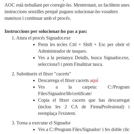
AOC està treballant per corregir-ho. Mentrestant, us facilitem unes
instruccions senzilles perquè pugueu solucionar-ho vosaltres
mateixos i continuar amb el procés.
Instruccions per solucionar-ho pas a pas:
1. Atura el procés Signador.exe
Prem les tecles Ctrl + Shift + Esc per obrir el
Administrador de tasques.
Ves a la pestanya Detalls, busca Signador.exe,
selecciona'l i prem Finalitzar tasca.
2. Substitueix el fitxer "cacerts"
Descarrega el fitxer cacerts
aquí
Ves a la carpeta: C:/Program
Files/Signador/lib/certificate/
Copia el fitxer cacerts que has descarregat
(inclou les 2 CA de FirmaProfesional) i
reemplaça l'existent.
3. Torna a executar el Signador
Ves a C:/Program Files/Signador/ i fes doble clic