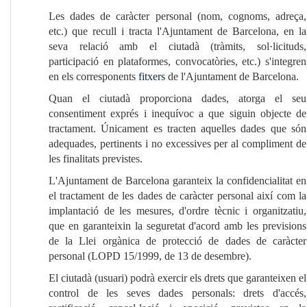
Les dades de caràcter personal (nom, cognoms, adreça,
etc.) que recull i tracta l'Ajuntament de Barcelona, en la
seva relació amb el ciutadà (tràmits, sol·licituds,
participació en plataformes, convocatòries, etc.) s'integren
en els corresponents
fitxers
de l'Ajuntament de Barcelona.
Quan el ciutadà proporciona dades, atorga el seu
consentiment exprés i inequívoc a que siguin objecte de
tractament. Únicament es tracten aquelles dades que són
adequades, pertinents i no excessives per al compliment de
les finalitats previstes.
L'Ajuntament de Barcelona garanteix la confidencialitat en
el tractament de les dades de caràcter personal així com la
implantació de les mesures, d'ordre tècnic i organitzatiu,
que en garanteixin la seguretat d'acord amb les previsions
de la Llei orgànica de protecció de dades de caràcter
personal (LOPD 15/1999, de 13 de desembre).
El ciutadà (usuari) podrà exercir els drets que garanteixen el
control de les seves dades personals: drets d'accés,