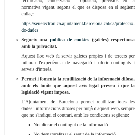
rectificació, cancel·lació i oposició, previstos en la
normativa vigent, segons el que es disposa en el següent
enllaç:
https://seuelectronica.ajuntament.barcelona.cat/ca/proteccio-
de-dades
Segueix una
política de cookies
(galetes) respectuosa
amb la privacitat.
Aquest lloc web fa servir galetes pròpies i de tercers per
millorar l'experiència de navegació i oferir continguts i
serveis d'interès.
Permet i fomenta la reutilització de la informació difosa,
amb els límits que aquest avís legal preveu i que la
legislació vigent imposa.
L'Ajuntament de Barcelona permet reutilitzar totes les
dades i informacions difoses per mitjà d'aquest web, sempre
que no s'indiqui el contrari, amb les condicions següents:
No alterar el contingut de la informació.
No desnaturalitzar el sentit de la informació.