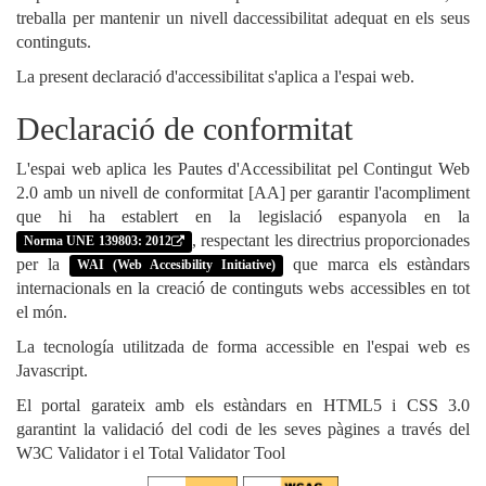
treballa per mantenir un nivell daccessibilitat adequat en els seus
continguts.
La present declaració d'accessibilitat s'aplica a l'espai web.
Declaració de conformitat
L'espai web aplica les Pautes d'Accessibilitat pel Contingut Web
2.0 amb un nivell de conformitat [AA] per garantir l'acompliment
que hi ha establert en la legislació espanyola en la
, respectant les directrius proporcionades
Norma UNE 139803: 2012
per la
que marca els estàndars
WAI (Web Accesibility Initiative)
internacionals en la creació de continguts webs accessibles en tot
el món.
La tecnología utilitzada de forma accessible en l'espai web es
Javascript.
El portal garateix amb els estàndars en HTML5 i CSS 3.0
garantint la validació del codi de les seves pàgines a través del
W3C Validator i el Total Validator Tool