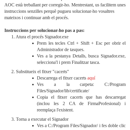
AOC està treballant per corregir-ho. Mentrestant, us facilitem unes
instruccions senzilles perquè pugueu solucionar-ho vosaltres
mateixos i continuar amb el procés.
Instruccions per solucionar-ho pas a pas:
1. Atura el procés Signador.exe
Prem les tecles Ctrl + Shift + Esc per obrir el
Administrador de tasques.
Ves a la pestanya Detalls, busca Signador.exe,
selecciona'l i prem Finalitzar tasca.
2. Substitueix el fitxer "cacerts"
Descarrega el fitxer cacerts
aquí
Ves a la carpeta: C:/Program
Files/Signador/lib/certificate/
Copia el fitxer cacerts que has descarregat
(inclou les 2 CA de FirmaProfesional) i
reemplaça l'existent.
3. Torna a executar el Signador
Ves a C:/Program Files/Signador/ i fes doble clic