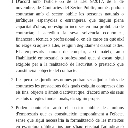
D'acord amb l'article 65 de la Llei 9/2017, de 8 de
novembre, de Contractes del Sector Públic, només podran
contractar amb el sector públic les persones naturals o
jurídiques, espanyoles o estrangeres, que tinguin plena
capacitat d'obrar, no estiguin incurses en una prohibició de
contractar, i acreditin la seva solvència econòmica,
financera i tècnica o professional o, en els casos en què així
ho exigeixi aquesta Llei, estiguin degudament classificades.
Els empresaris hauran de comptar, així mateix, amb
l'habilitació empresarial o professional que, si escau, sigui
exigible per a la realització de l'activitat o prestació que
constitueixi l'objecte del contracte.
Les persones jurídiques només podran ser adjudicatàries de
contractes les prestacions dels quals estiguin compreses dins
els fins, objecte o àmbit d'activitat que, d'acord amb els seus
estatuts o regles fundacionals, els siguin propis.
Poden contractar amb el sector públic les unions
d'empresaris que es constitueixin temporalment a l'efecte,
sense que sigui necessària la formalització de les mateixes
en escriptura pública fins que s'hagi efectuat l'adjudicació