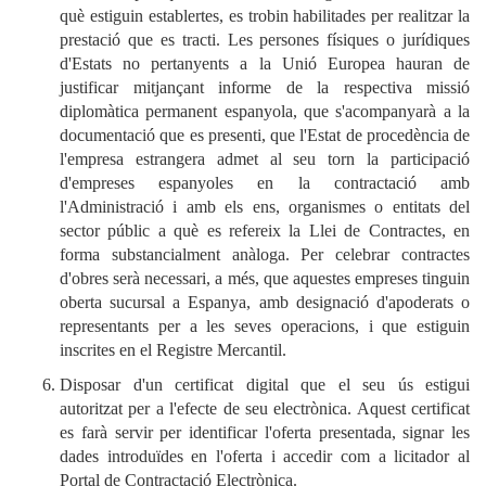
què estiguin establertes, es trobin habilitades per realitzar la
prestació que es tracti. Les persones físiques o jurídiques
d'Estats no pertanyents a la Unió Europea hauran de
justificar mitjançant informe de la respectiva missió
diplomàtica permanent espanyola, que s'acompanyarà a la
documentació que es presenti, que l'Estat de procedència de
l'empresa estrangera admet al seu torn la participació
d'empreses espanyoles en la contractació amb
l'Administració i amb els ens, organismes o entitats del
sector públic a què es refereix la Llei de Contractes, en
forma substancialment anàloga. Per celebrar contractes
d'obres serà necessari, a més, que aquestes empreses tinguin
oberta sucursal a Espanya, amb designació d'apoderats o
representants per a les seves operacions, i que estiguin
inscrites en el Registre Mercantil.
Disposar d'un certificat digital que el seu ús estigui
autoritzat per a l'efecte de seu electrònica. Aquest certificat
es farà servir per identificar l'oferta presentada, signar les
dades introduïdes en l'oferta i accedir com a licitador al
Portal de Contractació Electrònica.