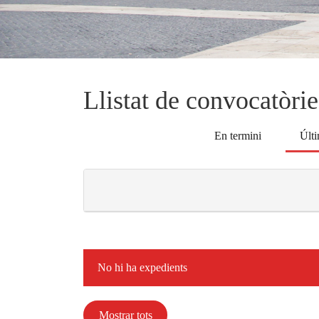
Llistat de convocatòrie
En termini
Últi
No hi ha expedients
Mostrar tots